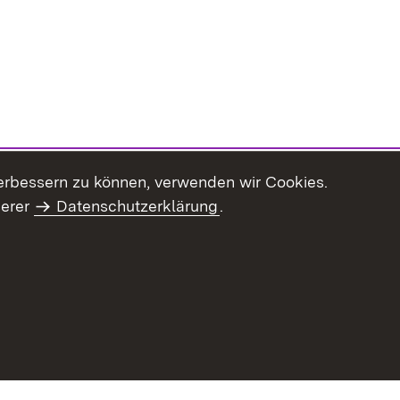
erbessern zu können, verwenden wir Cookies.
serer
Datenschutzerklärung
.
haltsübersicht
Kontakt
Impressum
Datenschutz
Benut