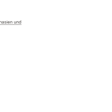
Öffnet in neuem Fenster)
nasien und