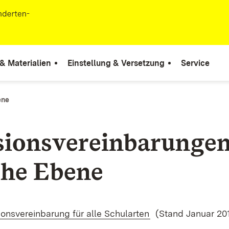
 Materialien
Einstellung & Versetzung
Service
ene
sionsvereinbarungen
che Ebene
(Öffnet in neuem F
ionsvereinbarung für alle Schularten
(Stand Januar 20