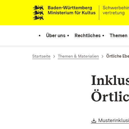
Zum Inhalt springen
Link zur Startseite
Über uns
Rechtliches
Themen &
Startseite
Themen & Materialien
Örtliche Eb
Inklu
Örtli
Download:
Musterinklus