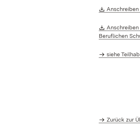
Download:
Anschreiben 
Download:
Anschreiben 
Beruflichen Sch
siehe Teilha
Zurück zur Ü